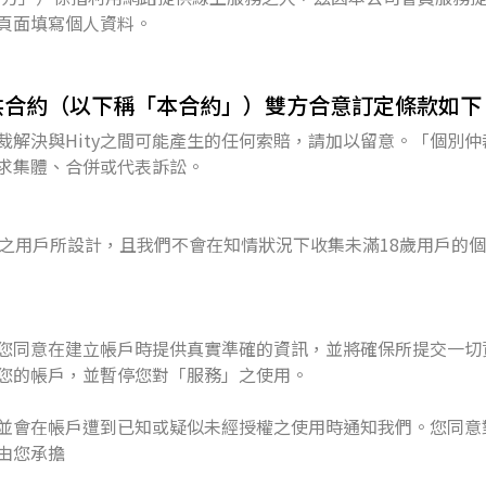
頁面填寫個人資料。
供合約（以下稱「本合約」）雙方合意訂定條款如下
裁解決與Hity之間可能產生的任何索賠，請加以留意。「個別
求集體、合併或代表訴訟。
之用戶所設計，且我們不會在知情狀況下收集未滿18歲用戶的個資
您同意在建立帳戶時提供真實準確的資訊，並將確保所提交一切
您的帳戶，並暫停您對「服務」之使用。
並會在帳戶遭到已知或疑似未經授權之使用時通知我們。您同意
由您承擔