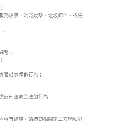
；
服務攻擊、洪泛攻擊、垃圾郵件，或任
容；
網路；
；
實體從事類似行為；
嫌違反刑法或民法的行為。
方內容有疑慮，請造訪相關第三方網站以