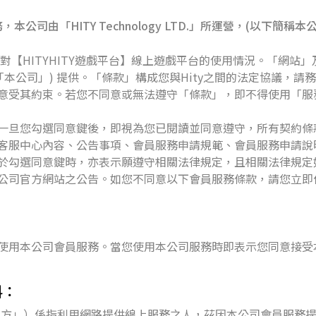
，本公司由「HITY Technology LTD.」所運營，(以下
範您對【HITYHITY遊戲平台】線上遊戲平台的使用情況。「網
們」或「本公司」) 提供。「條款」構成您與Hity之間的法定協議
意受其約束。若您不同意或無法遵守「條款」，即不得使用「服
一旦您勾選同意鍵後，即視為您已閱讀並同意遵守，所有契約條
客服中心內容、公告事項、會員服務申請規範、會員服務申請說
於勾選同意鍵時，亦表示願遵守相關法律規定，且相關法律規定
公司官方網站之公告。如您不同意以下會員服務條款，請您立即
使用本公司會員服務。當您使用本公司服務時即表示您同意接受
料：
.（以下簡稱「甲方」）係指利用網路提供線上服務之人，茲因本公司會員