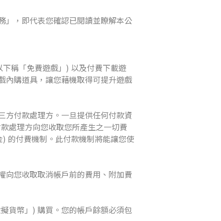
務」，即代表您確認已閱讀並瞭解本公
下稱「免費遊戲」) 以及付費下載遊
戲內購道具，讓您藉機取得可提升遊戲
三方付款處理方。一旦提供任何付款資
付款處理方向您收取您所產生之一切費
) 的付費機制。此付款機制將能讓您使
權向您收取取消帳戶前的費用、附加費
擬貨幣」) 購買。您的帳戶餘額必須包