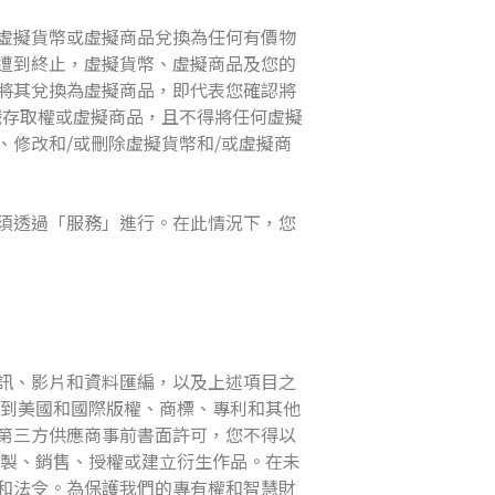
的虛擬貨幣或虛擬商品兌換為任何有價物
權遭到終止，虛擬貨幣、虛擬商品及您的
將其兌換為虛擬商品，即代表您確認將
戲存取權或虛擬商品，且不得將任何虛擬
、修改和/或刪除虛擬貨幣和/或虛擬商
須透過「服務」進行。在此情況下，您
訊、影片和資料匯編，以及上述項目之
，受到美國和國際版權、商標、專利和其他
關第三方供應商事前書面許可，您不得以
、重製、銷售、授權或建立衍生作品。在未
規和法令。為保護我們的專有權和智慧財