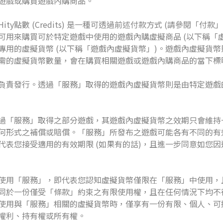
遊戲或購買遊戲內購商品。
y點數 (Credits) 是一種可透過前述付款方式 (請參閱「付款
用來購買可於特定遊戲中使用的遊戲內購虛擬商品 (以下稱「虛擬
專用的虛擬貨幣 (以下稱「遊戲內虛擬貨幣」)。遊戲內虛擬貨
需的虛擬貨幣數量，會在購買相關遊戲或遊戲內購商品的當下標
ty負責發行。透過「服務」取得的遊戲內虛擬貨幣則是由特定遊戲的擁
過「服務」取得之部分遊戲，其遊戲內虛擬貨幣之效期只會維持
何形式之補償或賠償。「服務」所發布之遊戲可能各有不同的有
表您接受適用的有效期限 (如果有的話)，且進一步同意如您因遊
使用「服務」，即代表您認知虛擬貨幣僅限在「服務」中使用，
同於一份僅受「條款」約束之有限使用權，且在任何情況下均不得
使用與「服務」相關的虛擬貨幣時，僅享有一份有限、個人、可
權利、持有權或所有權。