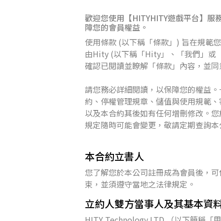
歡迎您使用【HITYHITY遊戲平台】服務
障您的會員權益。
使用條款 (以下稱「條款」) 旨在規
由Hity (以下稱「Hity」、「我
確認已閱讀並瞭解「條款」內容，並同
請您務必詳細閱讀，以保障您的權益。
約、停權管理規章、儲值與使用規範、
以及本合約其後如有任何增刪修改。您
規定隨時可能會變更，敬請定期查詢本
本合約立書人
您了解您於本公司註冊成為會員後，可
束，並須遵守當地之法律規定。
立約人雙方當事人及其基本資
HITY Technology LTD