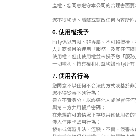
產權，您同意遵守本公司的合理書面要
您不得移除、隱藏或竄改任何內容所附
6. 使用權授予
Hity係以有限、非專屬、不可轉授
人非商業目的使用「服務」及其任何隨
使用權。但此使用權並未授予您「服務
一切權利、持有權和利益均歸Hity所有
7. 使用者行為
您同意不以任何不合法的方式或基於非
您不得從事下列行為：
建立不實身分，以誤導他人或假冒任何實體
與第三方共用帳戶密碼；
在未經許可的情況下存取其他使用者的
涉入信用卡盜用行為；
發布或傳輸非法、淫穢、不實、侵害未