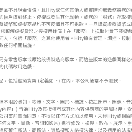
商品不具現金價值，且Hity或任何其他人或實體均無義務將您
旦您的帳戶遭到終止、停權或發生其他異動，或您的「服務」存取
擬貨幣和虛擬商品均不可反悔且不可退款。一旦購買虛擬貨幣或
。您瞭解虛擬貨幣之授權用途僅止在「服務」上換取付費下載遊
人，包括「服務」之其他使用者。Hity擁有管理、調控、控制
取任何相關措施。
另有零售版本或原始設備製造商版本，而這些版本的遊戲同樣必
的代碼啟用遊戲。
，包括虛擬貨幣 (定義如下) 在內，本公司通常不予退款。
但不限於資訊、軟體、文字、圖形、標誌、按鈕圖示、圖像、音
ty內容」) 皆為Hity及其授權者或其他內容供應商的專屬財產
公司事前書面同意，不得以任何方式加以使用。未經Hity或相
包括任何文字、圖像、音訊和影片) 進行修改、複製、散布、展示
能會違反著作權法、商標法、隱私權和人格權法律，以及適用的法