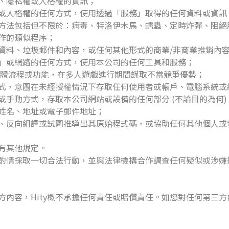
、隱私權或人格權的資訊；
或人格權的任何方式，使用透過「服務」取得的任何資料或資訊
方法包括但不限於：病毒、特洛伊木馬、蠕蟲、定時炸彈、阻絕
作的類似程序；
資料、垃圾郵件和內容，或任何其他形式的商業/非商業推銷內
」或網路的任何方式，使用本公司的任何工具和服務；
或硬體流程或功能，在多人遊戲進行期間謀取不當競爭優勢；
式，意圖在未經授權情況下存取任何使用者或帳戶、電腦系統或
手動方式，存取本公司網站或設備的任何部分 (不論目的為何)
姓名、地址或電子郵件地址；
、反向組譯或試圖推導出其原始程式碼，或協助任何其他個人或
有其他規定。
自行酌情採取一切合法行動，並與法律機構合作調查任何疑似或涉
方內容，Hity概不承擔任何責任或賠償責任。如您對任何第三